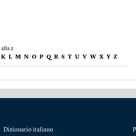
 alla z
K
L
M
N
O
P
Q
R
S
T
U
V
W
X
Y
Z
Dizionario italiano
P