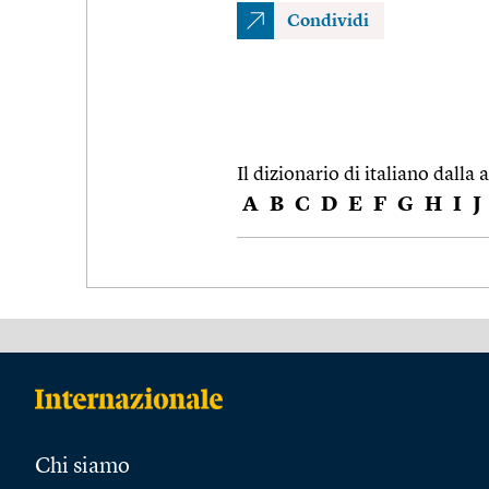
Condividi
Il dizionario di italiano dalla a
A
B
C
D
E
F
G
H
I
J
Chi siamo