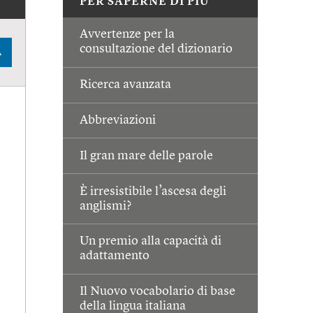
PER SAPERNE DI PIÙ
Avvertenze per la
consultazione del dizionario
A
Ricerca avanzata
Abbreviazioni
Il gran mare delle parole
È irresistibile l’ascesa degli
anglismi?
Un premio alla capacità di
adattamento
Il Nuovo vocabolario di base
della lingua italiana