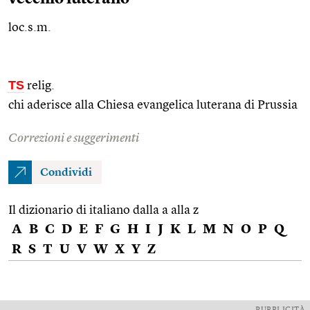
loc.s.m.
TS
relig.
chi aderisce alla Chiesa evangelica luterana di Prussia
Correzioni e suggerimenti
Condividi
Il dizionario di italiano dalla a alla z
A
B
C
D
E
F
G
H
I
J
K
L
M
N
O
P
Q
R
S
T
U
V
W
X
Y
Z