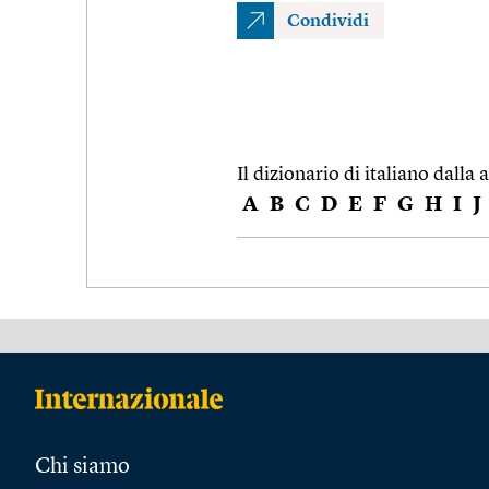
Condividi
Il dizionario di italiano dalla a
A
B
C
D
E
F
G
H
I
J
Chi siamo