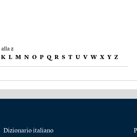
 alla z
K
L
M
N
O
P
Q
R
S
T
U
V
W
X
Y
Z
Dizionario italiano
P