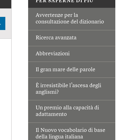
PER SAPERNE DI PIÙ
Avvertenze per la
consultazione del dizionario
A
Ricerca avanzata
Abbreviazioni
Il gran mare delle parole
È irresistibile l’ascesa degli
anglismi?
Un premio alla capacità di
adattamento
Il Nuovo vocabolario di base
della lingua italiana