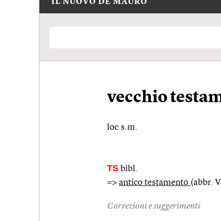
IL NUOVO DE MAURO
vecchio testa
loc.s.m.
TS
bibl.
=>
antico testamento
(abbr. V
Correzioni e suggerimenti