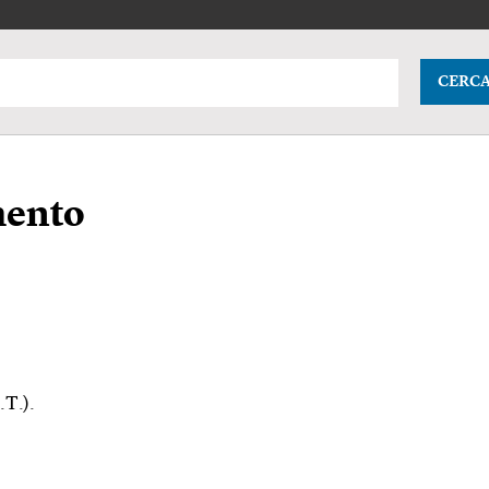
CERC
mento
.T.).