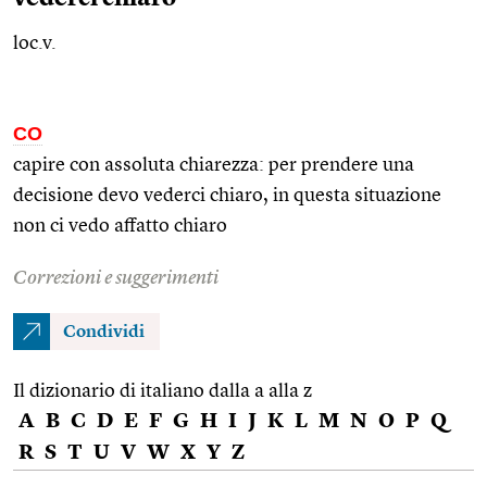
loc.v.
CO
capire con assoluta chiarezza: per prendere una
decisione devo vederci chiaro, in questa situazione
non ci vedo affatto chiaro
Correzioni e suggerimenti
Condividi
Il dizionario di italiano dalla a alla z
A
B
C
D
E
F
G
H
I
J
K
L
M
N
O
P
Q
R
S
T
U
V
W
X
Y
Z