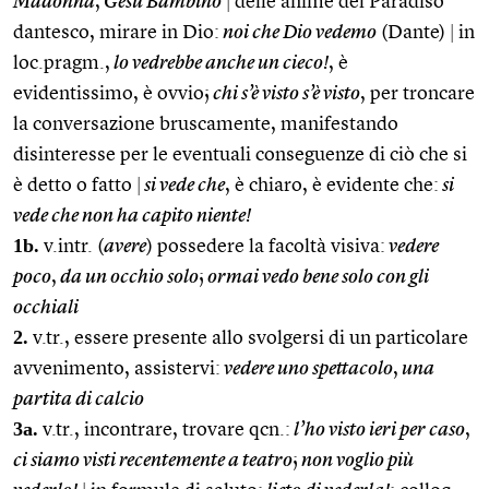
Madonna
,
Gesù Bambino
|
delle anime del Paradiso
dantesco, mirare in Dio:
noi che Dio vedemo
(Dante)
|
in
loc.pragm.,
lo vedrebbe anche un cieco!
, è
evidentissimo, è ovvio;
chi s’è visto s’è visto
, per troncare
la conversazione bruscamente, manifestando
disinteresse per le eventuali conseguenze di ciò che si
è detto o fatto
|
si vede che
, è chiaro, è evidente che:
si
vede che non ha capito niente!
1b.
v.intr. (
avere
) possedere la facoltà visiva:
vedere
poco
,
da un occhio solo
;
ormai vedo bene solo con gli
occhiali
2.
v.tr., essere presente allo svolgersi di un particolare
avvenimento, assistervi:
vedere uno spettacolo
,
una
partita di calcio
3a.
v.tr., incontrare, trovare qcn.:
l’ho visto ieri per caso
,
ci siamo visti recentemente a teatro
;
non voglio più