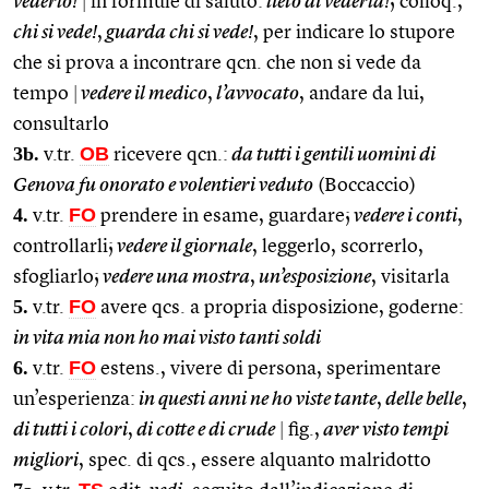
vederlo!
|
in formule di saluto:
lieto di vederla!
; colloq.,
chi si vede!
,
guarda chi si vede!
, per indicare lo stupore
che si prova a incontrare qcn. che non si vede da
tempo
|
vedere il medico
,
l’avvocato
, andare da lui,
consultarlo
3b.
OB
v.tr.
ricevere qcn.:
da tutti i gentili uomini di
Genova fu onorato e volentieri veduto
(Boccaccio)
4.
FO
v.tr.
prendere in esame, guardare;
vedere i conti
,
controllarli;
vedere il giornale
, leggerlo, scorrerlo,
sfogliarlo;
vedere una mostra
,
un’esposizione
, visitarla
5.
FO
v.tr.
avere qcs. a propria disposizione, goderne:
in vita mia non ho mai visto tanti soldi
6.
FO
v.tr.
estens., vivere di persona, sperimentare
un’esperienza:
in questi anni ne ho viste tante
,
delle belle
,
di tutti i colori
,
di cotte e di crude
|
fig.,
aver visto tempi
migliori
, spec. di qcs., essere alquanto malridotto