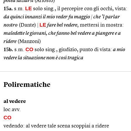
potea saziarsi
(Ariosto)
15a.
LE
s.m.
solo sing., il percepire con gli occhi, vista:
da quinci innanzi il mio veder fu maggio
|
che ’l parlar
LE
nostro
(Dante)
|
fare bel vedere
, mettersi in mostra:
maledette le giovani, che fanno bel vedere a piangere e a
ridere
(Manzoni)
15b.
CO
s.m.
solo sing., giudizio, punto di vista:
a mio
vedere la situazione non è così tragica
Polirematiche
al vedere
loc.avv.
CO
vedendo: al vedere tale scena scoppiai a ridere