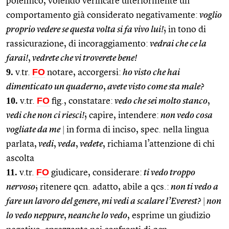
polemico, volendo verificare ulteriormente un
comportamento già considerato negativamente:
voglio
proprio vedere se questa volta si fa vivo lui!
; in tono di
rassicurazione, di incoraggiamento:
vedrai che ce la
farai!
,
vedrete che vi troverete bene!
9.
FO
v.tr.
notare, accorgersi:
ho visto che hai
dimenticato un quaderno
,
avete visto come sta male?
10.
FO
v.tr.
fig., constatare:
vedo che sei molto stanco
,
vedi che non ci riesci!
; capire, intendere:
non vedo cosa
vogliate da me
|
in forma di inciso, spec. nella lingua
parlata,
vedi
,
veda
,
vedete
, richiama l’attenzione di chi
ascolta
11.
FO
v.tr.
giudicare, considerare:
ti vedo troppo
nervoso
; ritenere qcn. adatto, abile a qcs.:
non ti vedo a
fare un lavoro del genere
,
mi vedi a scalare l’Everest?
|
non
lo vedo neppure
,
neanche lo vedo
, esprime un giudizio