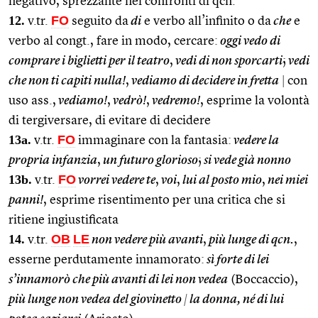
negativo, sprezzante nei confronti di qcn.
12.
FO
v.tr.
seguito da
di
e verbo all’infinito o da
che
e
verbo al congt., fare in modo, cercare:
oggi vedo di
comprare i biglietti per il teatro
,
vedi di non sporcarti
;
vedi
che non ti capiti nulla!
,
vediamo di decidere in fretta
|
con
uso ass.,
vediamo!
,
vedrò!
,
vedremo!
, esprime la volontà
di tergiversare, di evitare di decidere
13a.
FO
v.tr.
immaginare con la fantasia:
vedere la
propria infanzia
,
un futuro glorioso
;
si vede già nonno
13b.
FO
v.tr.
vorrei vedere te
,
voi
,
lui al posto mio
,
nei miei
panni!
, esprime risentimento per una critica che si
ritiene ingiustificata
14.
OB
LE
v.tr.
non vedere più avanti
,
più lunge di qcn.
,
esserne perdutamente innamorato:
sì forte di lei
s’innamorò che più avanti di lei non vedea
(Boccaccio),
più lunge non vedea del giovinetto
|
la donna, né di lui