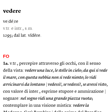
vedere
ve
|
dé
|
re
v.tr. e intr., s.m.
1295; dal lat. vĭdēre.
FO
1a.
v.tr., percepire attraverso gli occhi, con il senso
della vista:
vedere una luce
,
le stelle in cielo
;
da qui si vede
il mare
,
con questa nebbia non si vede niente
;
lo vidi
avvicinarsi da lontano
|
vedessi!
,
se vedessi!
,
se avessi visto
,
con valore di inter., esprime stupore e ammirazione
|
sognare:
nel sogno vidi una grande piazza vuota
;
contemplare in una visione mistica:
vedere la