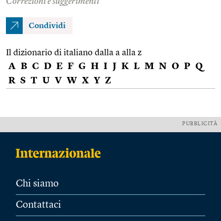
Correzioni e suggerimenti
Condividi
Il dizionario di italiano dalla a alla z
A
B
C
D
E
F
G
H
I
J
K
L
M
N
O
P
Q
R
S
T
U
V
W
X
Y
Z
PUBBLICITÀ
Chi siamo
Contattaci