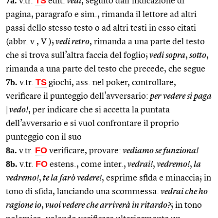
7a.
TS
v.tr.
edit.
vedi
, seguito dall’indicazione di
pagina, paragrafo e sim., rimanda il lettore ad altri
passi dello stesso testo o ad altri testi in esso citati
(abbr. v., V.);
vedi retro
, rimanda a una parte del testo
che si trova sull’altra faccia del foglio;
vedi sopra
,
sotto
,
rimanda a una parte del testo che precede, che segue
7b.
TS
v.tr.
giochi, ass. nel poker, controllare,
verificare il punteggio dell’avversario:
per vedere si paga
|
vedo!
, per indicare che si accetta la puntata
dell’avversario e si vuol confrontare il proprio
punteggio con il suo
8a.
FO
v.tr.
verificare, provare:
vediamo se funziona!
8b.
FO
v.tr.
estens., come inter.,
vedrai!
,
vedremo!
,
la
vedremo!
,
te la farò vedere!
, esprime sfida e minaccia; in
tono di sfida, lanciando una scommessa:
vedrai che ho
ragione io
,
vuoi vedere che arriverà in ritardo?
; in tono