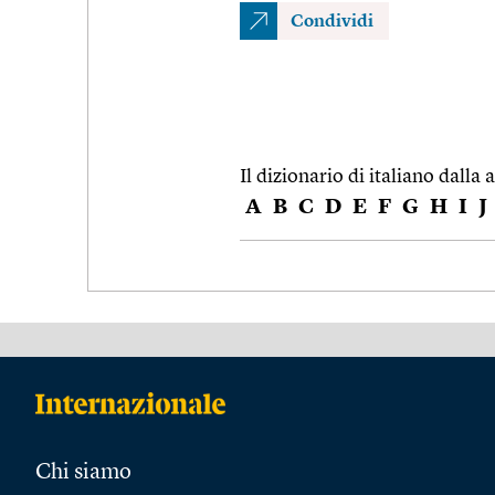
Condividi
Il dizionario di italiano dalla a
A
B
C
D
E
F
G
H
I
J
Chi siamo