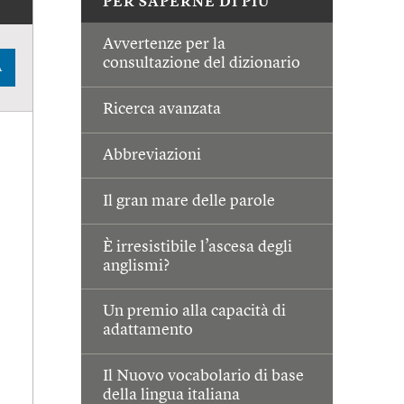
PER SAPERNE DI PIÙ
Avvertenze per la
consultazione del dizionario
A
Ricerca avanzata
Abbreviazioni
Il gran mare delle parole
È irresistibile l’ascesa degli
anglismi?
Un premio alla capacità di
adattamento
Il Nuovo vocabolario di base
della lingua italiana