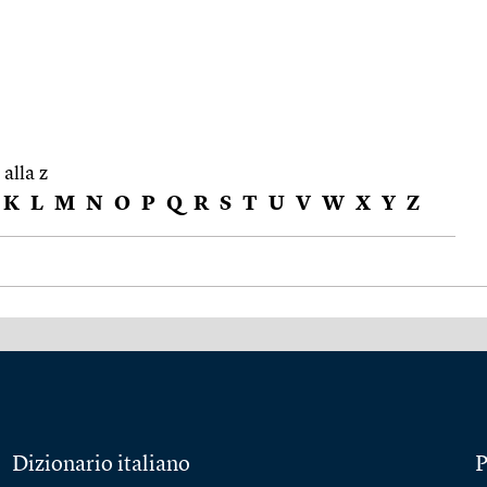
 alla z
K
L
M
N
O
P
Q
R
S
T
U
V
W
X
Y
Z
Dizionario italiano
P