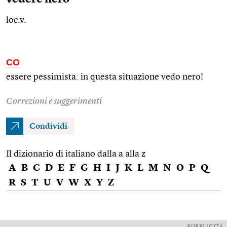
loc.v.
CO
essere pessimista: in questa situazione vedo nero!
Correzioni e suggerimenti
Condividi
Il dizionario di italiano dalla a alla z
A
B
C
D
E
F
G
H
I
J
K
L
M
N
O
P
Q
R
S
T
U
V
W
X
Y
Z