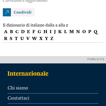
Correzioni e suggerimenti
Condividi
Il dizionario di italiano dalla a alla z
A
B
C
D
E
F
G
H
I
J
K
L
M
N
O
P
Q
R
S
T
U
V
W
X
Y
Z
PUBBLICITÀ
Chi siamo
Contattaci