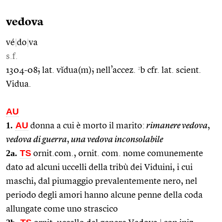
vedova
vé
|
do
|
va
s.f.
2
1304-08; lat. vĭdua(m); nell’accez.
b cfr. lat. scient.
Vidua.
AU
1.
AU
donna a cui è morto il marito:
rimanere vedova
,
vedova di guerra
,
una vedova inconsolabile
2a.
TS
ornit.com., ornit. com. nome comunemente
dato ad alcuni uccelli della tribù dei Viduini, i cui
maschi, dal piumaggio prevalentemente nero, nel
periodo degli amori hanno alcune penne della coda
allungate come uno strascico