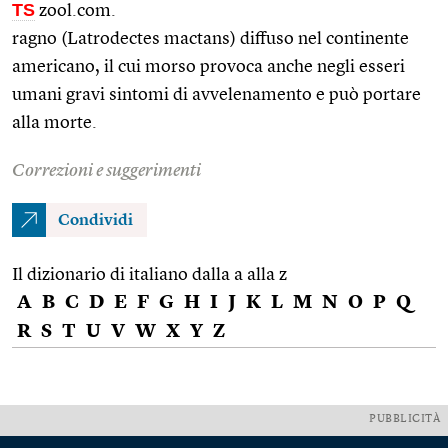
TS
zool.com.
ragno (Latrodectes mactans) diffuso nel continente
americano, il cui morso provoca anche negli esseri
umani gravi sintomi di avvelenamento e può portare
alla morte.
Correzioni e suggerimenti
Condividi
Il dizionario di italiano dalla a alla z
A
B
C
D
E
F
G
H
I
J
K
L
M
N
O
P
Q
R
S
T
U
V
W
X
Y
Z
PUBBLICITÀ