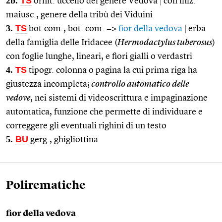
2b.
TS
ornit. uccello del genere Vedova
|
con iniz.
maiusc., genere della tribù dei Viduini
3.
TS
bot.com., bot. com. =>
fior della vedova
|
erba
della famiglia delle Iridacee (
Hermodactylus tuberosus
)
con foglie lunghe, lineari, e fiori gialli o verdastri
4.
TS
tipogr. colonna o pagina la cui prima riga ha
giustezza incompleta;
controllo automatico delle
vedove
, nei sistemi di videoscrittura e impaginazione
automatica, funzione che permette di individuare e
correggere gli eventuali righini di un testo
5.
BU
gerg., ghigliottina
Polirematiche
fior della vedova