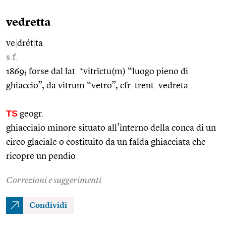
vedretta
ve
|
drét
|
ta
s.f.
1869; forse dal lat. *vitrĭctu(m) “luogo pieno di
ghiaccio”, da vitrum “vetro”, cfr. trent. vedreta.
TS
geogr.
ghiacciaio minore situato all’interno della conca di un
circo glaciale o costituito da un falda ghiacciata che
ricopre un pendio
Correzioni e suggerimenti
Condividi