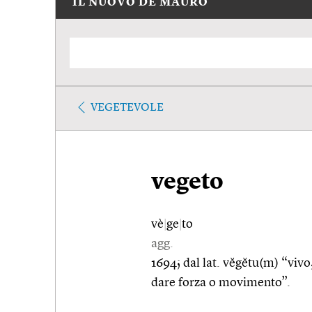
IL NUOVO DE MAURO
VEGETEVOLE
vegeto
vè
|
ge
|
to
agg.
1694; dal lat. vĕgĕtu(m) “vivo
dare forza o movimento”.