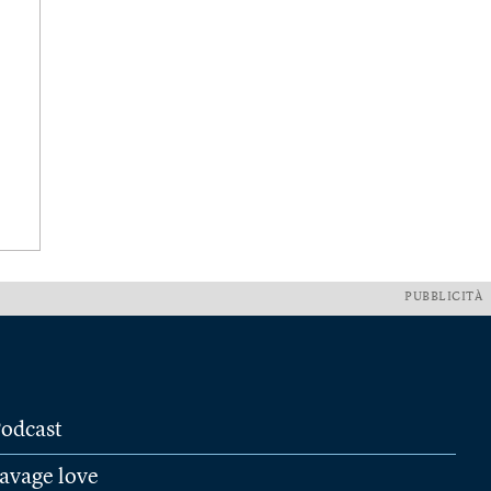
PUBBLICITÀ
odcast
avage love