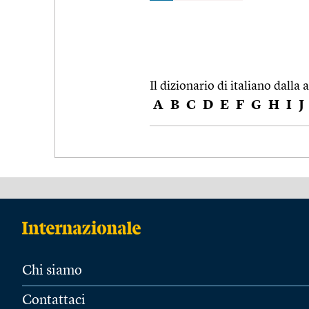
Il dizionario di italiano dalla a
A
B
C
D
E
F
G
H
I
J
Chi siamo
Contattaci