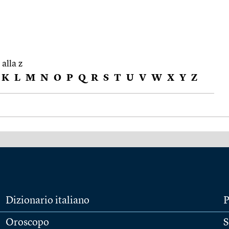
 alla z
K
L
M
N
O
P
Q
R
S
T
U
V
W
X
Y
Z
Dizionario italiano
P
Oroscopo
S