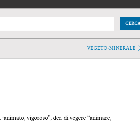
CERC
VEGETO-MINERALE
1
,
animato, vigoroso”, der. di vegēre “animare,