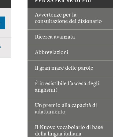
PER SAPERNE DI PIÙ
Avvertenze per la
consultazione del dizionario
A
Ricerca avanzata
Abbreviazioni
Il gran mare delle parole
È irresistibile l’ascesa degli
anglismi?
Un premio alla capacità di
adattamento
Il Nuovo vocabolario di base
della lingua italiana