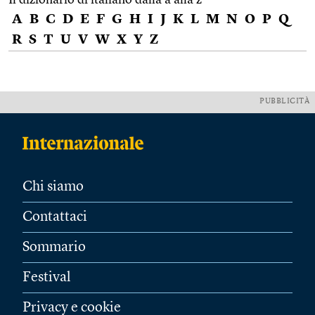
A
B
C
D
E
F
G
H
I
J
K
L
M
N
O
P
Q
R
S
T
U
V
W
X
Y
Z
PUBBLICITÀ
Chi siamo
Contattaci
Sommario
Festival
Privacy e cookie