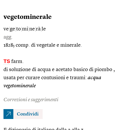
vegetominerale
ve
|
ge
|
to
|
mi
|
ne
|
rà
|
le
agg.
1828; comp. di vegetale e minerale.
TS
farm.
di soluzione di acqua e acetato basico di piombo ,
usata per curare contusioni e traumi:
acqua
vegetominerale
Correzioni e suggerimenti
Condividi
Il dizionario di italiano dalla a alla z