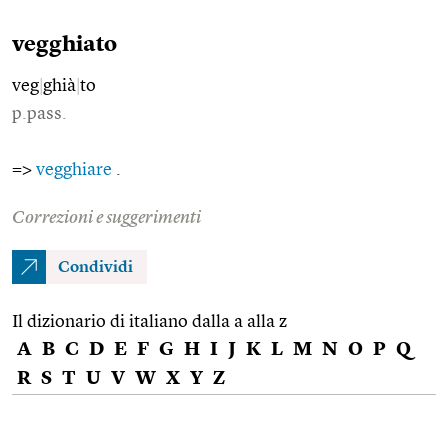
vegghiato
veg
|
ghià
|
to
p.pass.
=>
vegghiare
.
Correzioni e suggerimenti
Condividi
Il dizionario di italiano dalla a alla z
A
B
C
D
E
F
G
H
I
J
K
L
M
N
O
P
Q
R
S
T
U
V
W
X
Y
Z