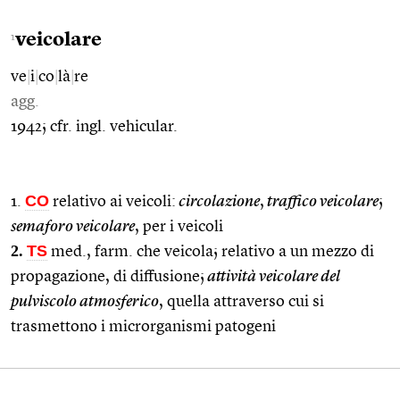
veicolare
1
ve
|
i
|
co
|
là
|
re
agg.
1942; cfr. ingl. vehicular.
CO
1.
relativo ai veicoli:
circolazione
,
traffico veicolare
;
semaforo veicolare
, per i veicoli
2.
TS
med., farm. che veicola; relativo a un mezzo di
propagazione, di diffusione;
attività veicolare del
pulviscolo atmosferico
, quella attraverso cui si
trasmettono i microrganismi patogeni