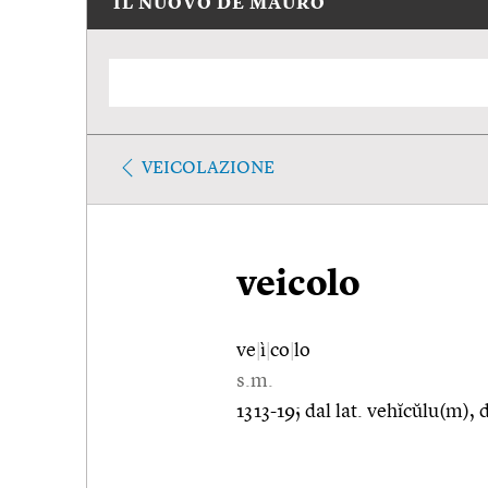
IL NUOVO DE MAURO
VEICOLAZIONE
veicolo
ve
|
ì
|
co
|
lo
s.m.
1313-19; dal lat. vehĭcŭlu(m), 