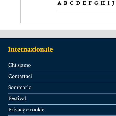
A
B
C
D
E
F
G
H
I
J
Chi siamo
Contattaci
Sommario
Festival
Privacy e cookie