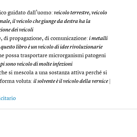
co guidato dall’uomo:
veicolo terrestre
,
veicolo
imale
,
il veicolo che giunge da destra ha la
zione dei veicoli
e, di propagazione, di comunicazione:
i metalli
questo libro è un veicolo di idee rivoluzionarie
he possa trasportare microrganismi patogeni
opi sono veicolo di molte infezioni
che si mescola a una sostanza attiva perché si
 forma voluta:
il solvente è il veicolo della vernice
|
citario