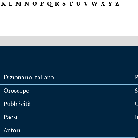
K
L
M
N
O
P
Q
R
S
T
U
V
W
X
Y
Z
Dizionario italiano
P
Oroscopo
S
Pubblicità
U
Paesi
I
Autori