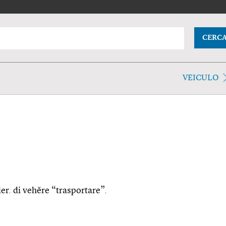
CERC
VEICULO
der. di vehĕre “trasportare”.