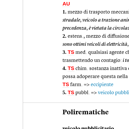
AU
1.
mezzo di trasporto meccani
stradale
,
veicolo a trazione an
precedenza
,
è vietata la circola
2.
estens., mezzo di diffusion
sono ottimi veicoli di elettricità
,
3.
TS
med. qualsiasi agente c
trasmettendo un contagio:
i t
4.
TS
chim. sostanza inattiva 
possa adoperare questa nella
TS
farm. =>
eccipiente
5.
TS
pubbl. =>
veicolo pubbli
Polirematiche
veicolo pubblicitario