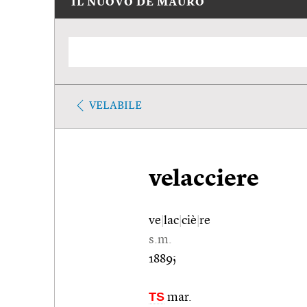
IL NUOVO DE MAURO
VELABILE
velacciere
ve
|
lac
|
ciè
|
re
s.m.
1889;
TS
mar.