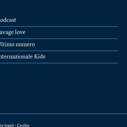
odcast
avage love
ltimo numero
nternazionale Kids
te legali
•
Cookie