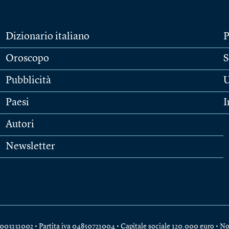
Dizionario italiano
P
Oroscopo
S
Pubblicità
U
Paesi
I
Autori
Newsletter
e 04003131002 • Partita iva 04850721004 • Capitale sociale 120.000 euro •
No