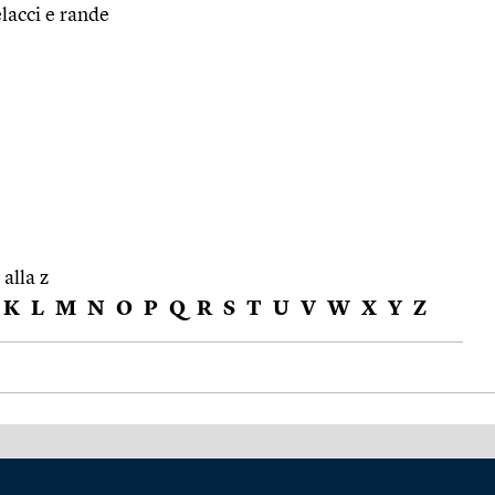
elacci e rande
 alla z
K
L
M
N
O
P
Q
R
S
T
U
V
W
X
Y
Z