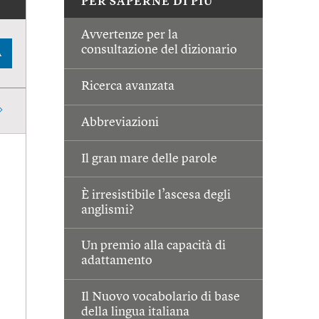
PER SAPERNE DI PIÙ
Avvertenze per la
consultazione del dizionario
A
Ricerca avanzata
Abbreviazioni
Il gran mare delle parole
È irresistibile l’ascesa degli
anglismi?
Un premio alla capacità di
adattamento
Il Nuovo vocabolario di base
della lingua italiana