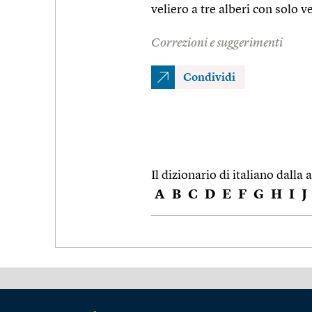
veliero a tre alberi con solo v
Correzioni e suggerimenti
Condividi
Il dizionario di italiano dalla a
A
B
C
D
E
F
G
H
I
J