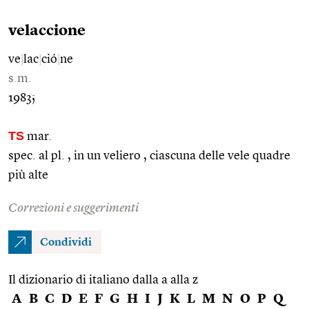
velaccione
ve
|
lac
|
ció
|
ne
s.m.
1983;
TS
mar.
spec. al pl. , in un veliero , ciascuna delle vele quadre
più alte
Correzioni e suggerimenti
Condividi
Il dizionario di italiano dalla a alla z
A
B
C
D
E
F
G
H
I
J
K
L
M
N
O
P
Q