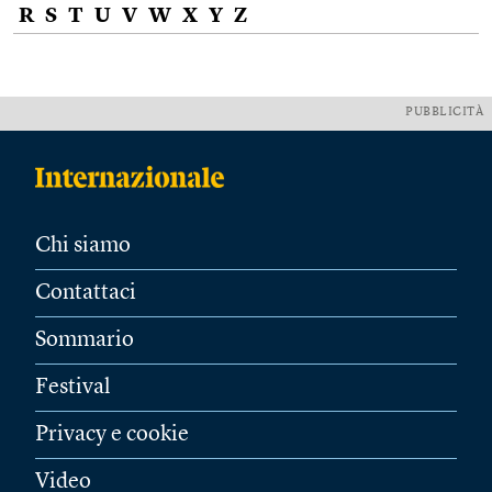
R
S
T
U
V
W
X
Y
Z
PUBBLICITÀ
Chi siamo
Contattaci
Sommario
Festival
Privacy e cookie
Video