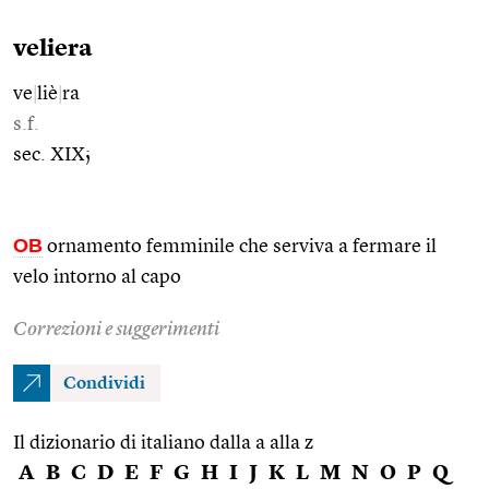
veliera
ve
|
liè
|
ra
s.f.
sec. XIX;
OB
ornamento femminile che serviva a fermare il
velo intorno al capo
Correzioni e suggerimenti
Condividi
Il dizionario di italiano dalla a alla z
A
B
C
D
E
F
G
H
I
J
K
L
M
N
O
P
Q