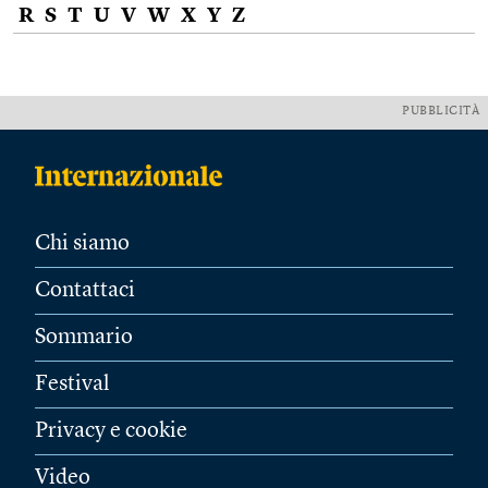
R
S
T
U
V
W
X
Y
Z
PUBBLICITÀ
Chi siamo
Contattaci
Sommario
Festival
Privacy e cookie
Video