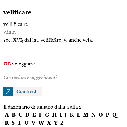
velificare
ve
|
li
|
fi
|
cà
|
re
v.intr.
sec. XVI; dal lat. velĭfĭcāre, v. anche vela.
OB
veleggiare
Correzioni e suggerimenti
Condividi
Il dizionario di italiano dalla a alla z
A
B
C
D
E
F
G
H
I
J
K
L
M
N
O
P
Q
R
S
T
U
V
W
X
Y
Z