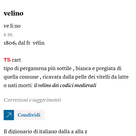
velino
ve
|
lì
|
no
s.m.
1806; dal fr. vélin.
TS
cart.
tipo di pergamena più sottile , bianca e pregiata di
quella comune , ricavata dalla pelle dei vitelli da latte
o nati morti:
il velino dei codici medievali
Correzioni e suggerimenti
Condividi
Il dizionario di italiano dalla a alla z