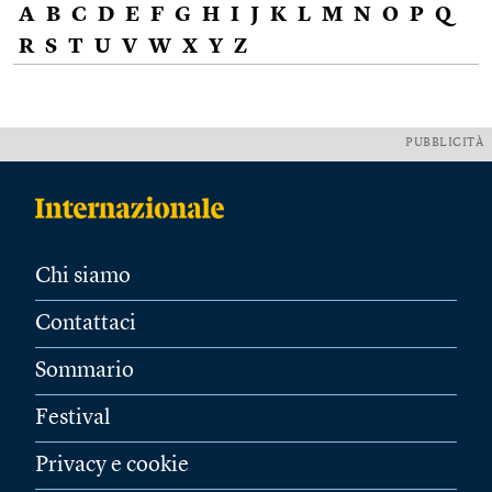
A
B
C
D
E
F
G
H
I
J
K
L
M
N
O
P
Q
R
S
T
U
V
W
X
Y
Z
PUBBLICITÀ
Chi siamo
Contattaci
Sommario
Festival
Privacy e cookie