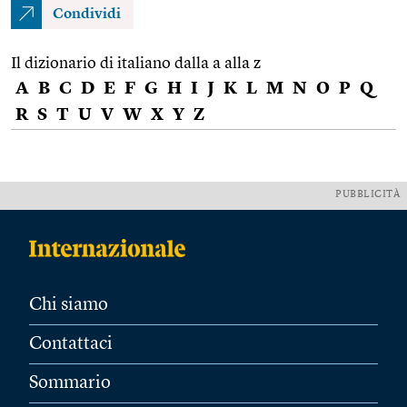
Condividi
Il dizionario di italiano dalla a alla z
A
B
C
D
E
F
G
H
I
J
K
L
M
N
O
P
Q
R
S
T
U
V
W
X
Y
Z
PUBBLICITÀ
Chi siamo
Contattaci
Sommario