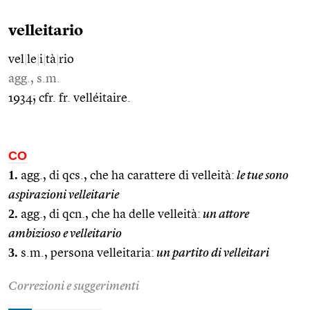
velleitario
vel
|
le
|
i
|
tà
|
rio
agg., s.m.
1934; cfr. fr. velléitaire.
CO
1.
agg., di qcs., che ha carattere di velleità:
le tue sono
aspirazioni velleitarie
2.
agg., di qcn., che ha delle velleità:
un attore
ambizioso e velleitario
3.
s.m., persona velleitaria:
un partito di velleitari
Correzioni e suggerimenti