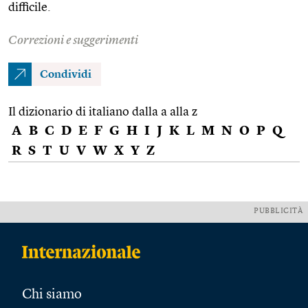
difficile.
Correzioni e suggerimenti
Condividi
Il dizionario di italiano dalla a alla z
A
B
C
D
E
F
G
H
I
J
K
L
M
N
O
P
Q
R
S
T
U
V
W
X
Y
Z
PUBBLICITÀ
Chi siamo