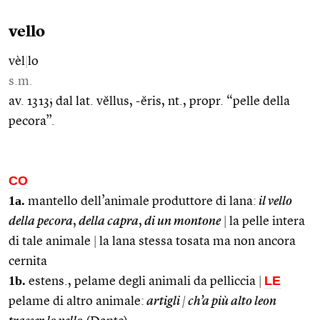
vello
vèl
|
lo
s.m.
av. 1313; dal lat. vĕllus, -ĕris, nt., propr. “pelle della
pecora”.
CO
1a.
mantello dell’animale produttore di lana:
il vello
della pecora
,
della capra
,
di un montone
|
la pelle intera
di tale animale
|
la lana stessa tosata ma non ancora
cernita
1b.
LE
estens., pelame degli animali da pelliccia
|
pelame di altro animale:
artigli
|
ch’a più alto leon