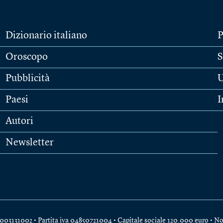
Dizionario italiano
P
Oroscopo
S
Pubblicità
U
Paesi
I
Autori
Newsletter
e 04003131002 • Partita iva 04850721004 • Capitale sociale 120.000 euro •
No