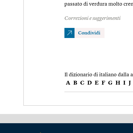
passato di verdura molto cremo
Correzioni e suggerimenti
Condividi
Il dizionario di italiano dalla a
A
B
C
D
E
F
G
H
I
J