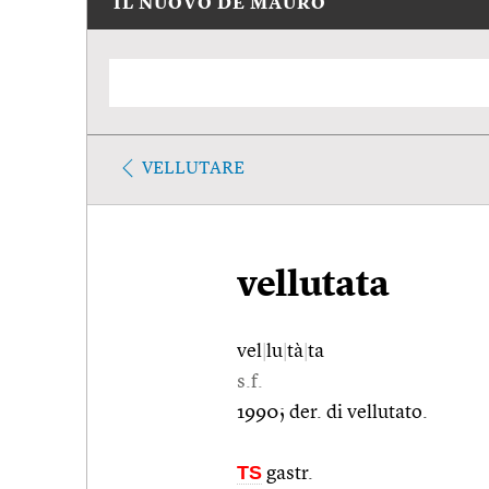
IL NUOVO DE MAURO
VELLUTARE
vellutata
vel
|
lu
|
tà
|
ta
s.f.
1990; der. di vellutato.
TS
gastr.