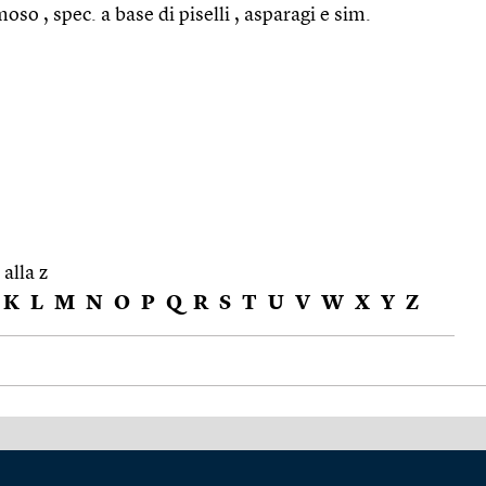
so , spec. a base di piselli , asparagi e sim.
 alla z
K
L
M
N
O
P
Q
R
S
T
U
V
W
X
Y
Z