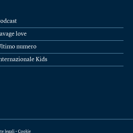
odcast
avage love
ltimo numero
nternazionale Kids
te legali
•
Cookie