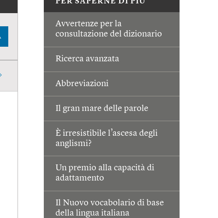
PER SAPERNE DI PIÙ
Avvertenze per la
consultazione del dizionario
A
Ricerca avanzata
Abbreviazioni
Il gran mare delle parole
È irresistibile l’ascesa degli
anglismi?
Un premio alla capacità di
adattamento
Il Nuovo vocabolario di base
della lingua italiana