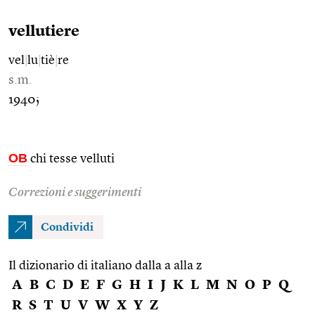
vellutiere
vel
|
lu
|
tiè
|
re
s.m.
1940;
OB
chi tesse velluti
Correzioni e suggerimenti
Condividi
Il dizionario di italiano dalla a alla z
A
B
C
D
E
F
G
H
I
J
K
L
M
N
O
P
Q
R
S
T
U
V
W
X
Y
Z