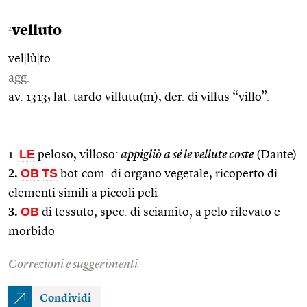
velluto
2
vel
|
lù
|
to
agg.
av. 1313; lat. tardo villūtu(m), der. di villus “villo”.
LE
1.
peloso, villoso:
appigliò a sé le vellute coste
(Dante)
2.
OB
TS
bot.com. di organo vegetale, ricoperto di
elementi simili a piccoli peli
3.
OB
di tessuto, spec. di sciamito, a pelo rilevato e
morbido
Correzioni e suggerimenti
Condividi