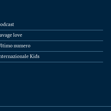
odcast
avage love
ltimo numero
nternazionale Kids