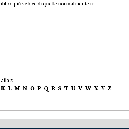
bblica più veloce di quelle normalmente in
 alla z
K
L
M
N
O
P
Q
R
S
T
U
V
W
X
Y
Z