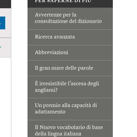
PER SAPERNE DI PIÙ
Avvertenze per la
consultazione del dizionario
A
Ricerca avanzata
Abbreviazioni
Il gran mare delle parole
È irresistibile l’ascesa degli
anglismi?
Un premio alla capacità di
adattamento
Il Nuovo vocabolario di base
della lingua italiana