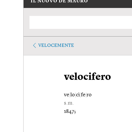
IL NUOVO DE MAURO
VELOCEMENTE
velocifero
ve
|
lo
|
cì
|
fe
|
ro
s.m.
1847;