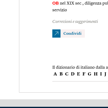
OB
nel XIX sec., diligenza pu
servizio
Correzioni e suggerimenti
Condividi
Il dizionario di italiano dalla a
A
B
C
D
E
F
G
H
I
J