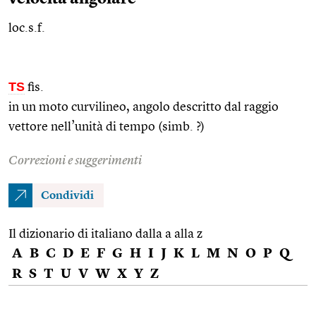
loc.s.f.
TS
fis.
in un moto curvilineo, angolo descritto dal raggio
vettore nell’unità di tempo (simb. ?)
Correzioni e suggerimenti
Condividi
Il dizionario di italiano dalla a alla z
A
B
C
D
E
F
G
H
I
J
K
L
M
N
O
P
Q
R
S
T
U
V
W
X
Y
Z