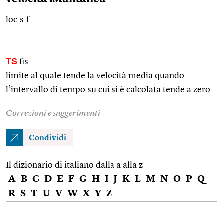
loc.s.f.
TS
fis.
limite al quale tende la velocità media quando
l’intervallo di tempo su cui si è calcolata tende a zero
Correzioni e suggerimenti
Condividi
Il dizionario di italiano dalla a alla z
A
B
C
D
E
F
G
H
I
J
K
L
M
N
O
P
Q
R
S
T
U
V
W
X
Y
Z