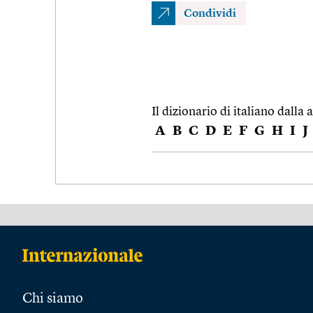
Condividi
Il dizionario di italiano dalla a
A
B
C
D
E
F
G
H
I
J
Chi siamo