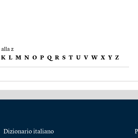
 alla z
K
L
M
N
O
P
Q
R
S
T
U
V
W
X
Y
Z
Dizionario italiano
P