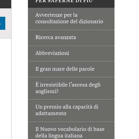
PER SAPERNE DI PIÙ
Avvertenze per la
consultazione del dizionario
A
Ricerca avanzata
Abbreviazioni
Il gran mare delle parole
È irresistibile l’ascesa degli
anglismi?
Un premio alla capacità di
adattamento
Il Nuovo vocabolario di base
della lingua italiana