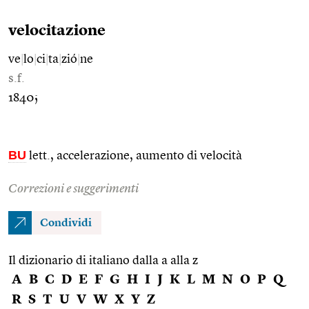
velocitazione
ve
|
lo
|
ci
|
ta
|
zió
|
ne
s.f.
1840;
BU
lett., accelerazione, aumento di velocità
Correzioni e suggerimenti
Condividi
Il dizionario di italiano dalla a alla z
A
B
C
D
E
F
G
H
I
J
K
L
M
N
O
P
Q
R
S
T
U
V
W
X
Y
Z