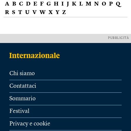
A
B
C
D
E
F
G
H
I
J
K
L
M
N
O
P
Q
R
S
T
U
V
W
X
Y
Z
PUBBLICITÀ
Chi siamo
Contattaci
Sommario
Festival
Privacy e cookie