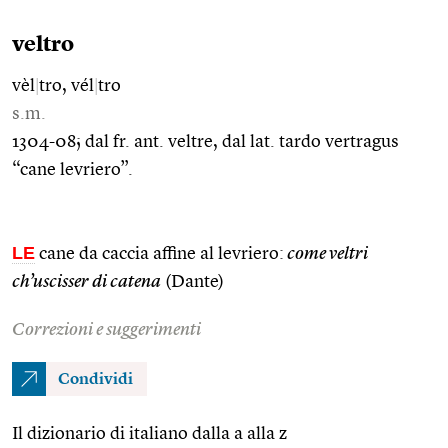
veltro
vèl
|
tro, vél
|
tro
s.m.
1304-08; dal fr. ant. veltre, dal lat. tardo vertragus
“cane levriero”.
LE
cane da caccia affine al levriero:
come veltri
ch’uscisser di catena
(Dante)
Correzioni e suggerimenti
Condividi
Il dizionario di italiano dalla a alla z