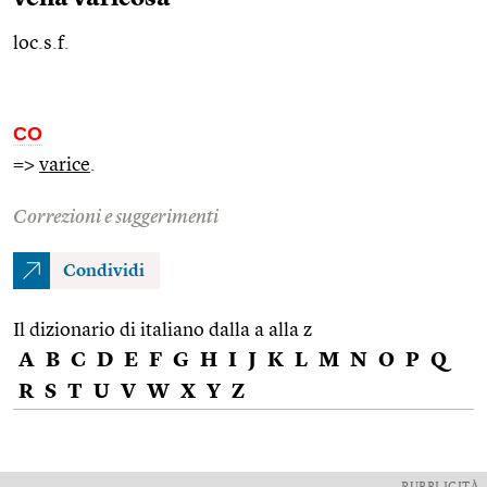
loc.s.f.
CO
=>
varice
.
Correzioni e suggerimenti
Condividi
Il dizionario di italiano dalla a alla z
A
B
C
D
E
F
G
H
I
J
K
L
M
N
O
P
Q
R
S
T
U
V
W
X
Y
Z