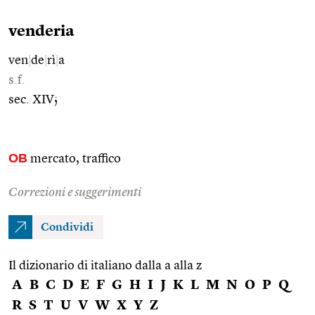
venderia
ven
|
de
|
rì
|
a
s.f.
sec. XIV;
OB
mercato, traffico
Correzioni e suggerimenti
Condividi
Il dizionario di italiano dalla a alla z
A
B
C
D
E
F
G
H
I
J
K
L
M
N
O
P
Q
R
S
T
U
V
W
X
Y
Z