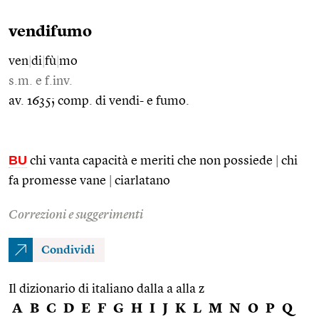
vendifumo
ven
|
di
|
fù
|
mo
s.m. e f.inv.
av. 1635; comp. di vendi- e fumo.
BU
chi vanta capacità e meriti che non possiede
|
chi
fa promesse vane
|
ciarlatano
Correzioni e suggerimenti
Condividi
Il dizionario di italiano dalla a alla z
A
B
C
D
E
F
G
H
I
J
K
L
M
N
O
P
Q