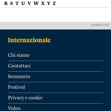
R
S
T
U
V
W
X
Y
Z
PUBBLICITÀ
Chi siamo
Contattaci
Sommario
Festival
Privacy e cookie
Video