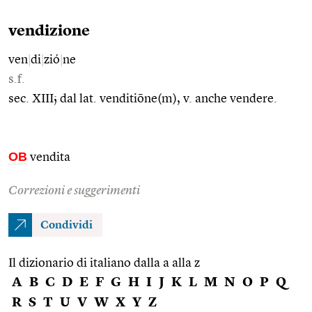
vendizione
ven
|
di
|
zió
|
ne
s.f.
sec. XIII; dal lat. venditiōne(m), v. anche vendere.
OB
vendita
Correzioni e suggerimenti
Condividi
Il dizionario di italiano dalla a alla z
A
B
C
D
E
F
G
H
I
J
K
L
M
N
O
P
Q
R
S
T
U
V
W
X
Y
Z