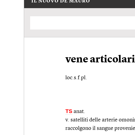
IL NUOVO DE MAURO
vene articolar
loc.s.f.pl.
TS
anat.
v. satelliti delle arterie omo
raccolgono il sangue provenie