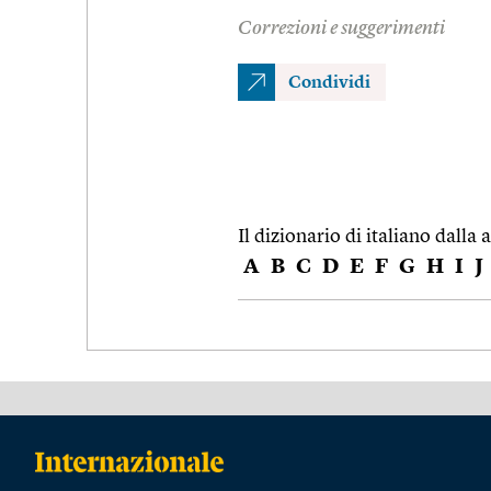
Correzioni e suggerimenti
Condividi
Il dizionario di italiano dalla a
A
B
C
D
E
F
G
H
I
J