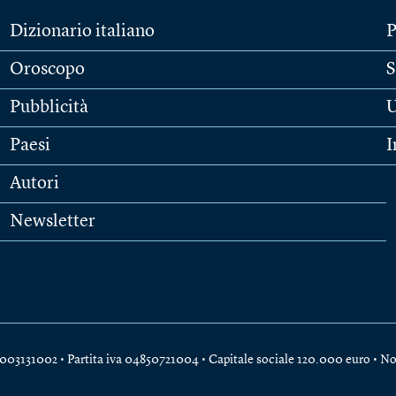
Dizionario italiano
P
Oroscopo
S
Pubblicità
U
Paesi
I
Autori
Newsletter
e 04003131002 • Partita iva 04850721004 • Capitale sociale 120.000 euro •
No