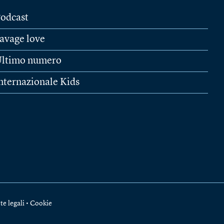
odcast
avage love
ltimo numero
nternazionale Kids
te legali
•
Cookie