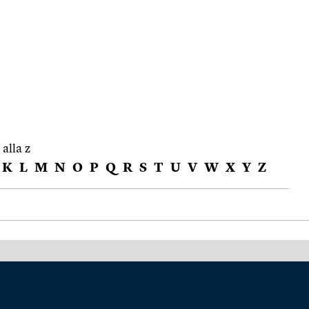
 alla z
K
L
M
N
O
P
Q
R
S
T
U
V
W
X
Y
Z