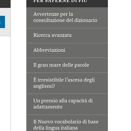
PER SAPERNE DI PIÙ
Avvertenze per la
consultazione del dizionario
A
Ricerca avanzata
Abbreviazioni
Il gran mare delle parole
È irresistibile l’ascesa degli
anglismi?
Un premio alla capacità di
adattamento
Il Nuovo vocabolario di base
della lingua italiana