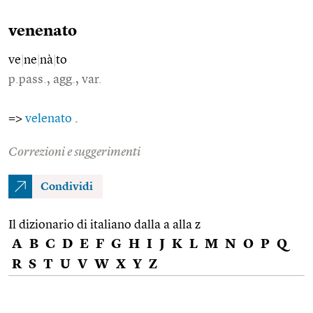
venenato
ve
|
ne
|
nà
|
to
p.pass., agg., var.
=>
velenato
.
Correzioni e suggerimenti
Condividi
Il dizionario di italiano dalla a alla z
A
B
C
D
E
F
G
H
I
J
K
L
M
N
O
P
Q
R
S
T
U
V
W
X
Y
Z