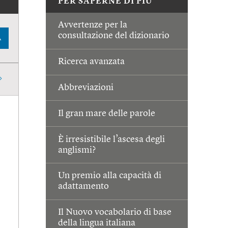
PER SAPERNE DI PIÙ
Avvertenze per la
consultazione del dizionario
A
Ricerca avanzata
Abbreviazioni
Il gran mare delle parole
È irresistibile l’ascesa degli
anglismi?
Un premio alla capacità di
adattamento
Il Nuovo vocabolario di base
della lingua italiana