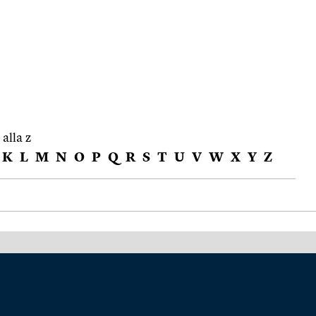
 alla z
K
L
M
N
O
P
Q
R
S
T
U
V
W
X
Y
Z