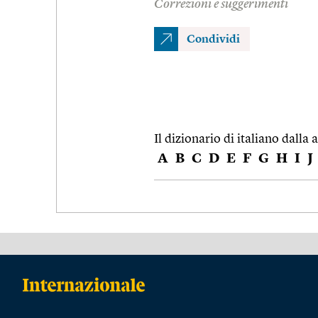
Correzioni e suggerimenti
Condividi
Il dizionario di italiano dalla a
A
B
C
D
E
F
G
H
I
J