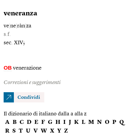
veneranza
ve
|
ne
|
ràn
|
za
s.f.
sec. XIV;
OB
venerazione
Correzioni e suggerimenti
Condividi
Il dizionario di italiano dalla a alla z
A
B
C
D
E
F
G
H
I
J
K
L
M
N
O
P
Q
R
S
T
U
V
W
X
Y
Z