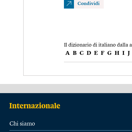
Condividi
Il dizionario di italiano dalla a
A
B
C
D
E
F
G
H
I
J
Chi siamo