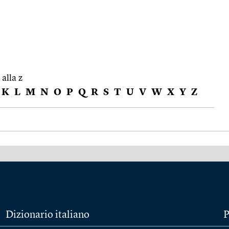
 alla z
K
L
M
N
O
P
Q
R
S
T
U
V
W
X
Y
Z
Dizionario italiano
P