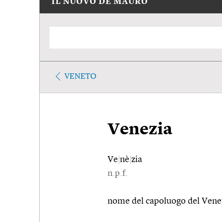
IL NUOVO DE MAURO
VENETO
Venezia
Ve
|
nè
|
zia
n.p.f.
nome del capoluogo del Vene