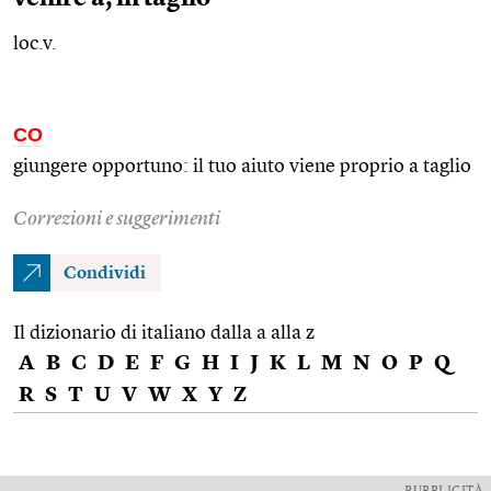
loc.v.
CO
giungere opportuno: il tuo aiuto viene proprio a taglio
Correzioni e suggerimenti
Condividi
Il dizionario di italiano dalla a alla z
A
B
C
D
E
F
G
H
I
J
K
L
M
N
O
P
Q
R
S
T
U
V
W
X
Y
Z