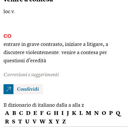
loc.v.
CO
entrare in grave contrasto, iniziare a litigare, a
discutere violentemente: venire a contesa per
questioni d’eredità
Correzioni e suggerimenti
Condividi
Il dizionario di italiano dalla a alla z
A
B
C
D
E
F
G
H
I
J
K
L
M
N
O
P
Q
R
S
T
U
V
W
X
Y
Z