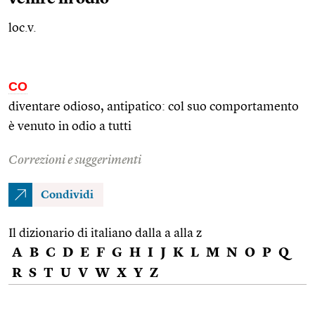
loc.v.
CO
diventare odioso, antipatico: col suo comportamento
è venuto in odio a tutti
Correzioni e suggerimenti
Condividi
Il dizionario di italiano dalla a alla z
A
B
C
D
E
F
G
H
I
J
K
L
M
N
O
P
Q
R
S
T
U
V
W
X
Y
Z