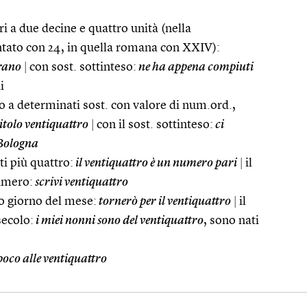
i a due decine e quattro unità (nella
ato con 24, in quella romana con XXIV):
grano
|
con sost. sottinteso:
ne ha appena compiuti
i
 a determinati sost. con valore di num.ord.,
tolo ventiquattro
|
con il sost. sottinteso:
ci
 Bologna
i più quattro:
il ventiquattro è un numero pari
|
il
umero:
scrivi ventiquattro
mo giorno del mese:
tornerò per il ventiquattro
|
il
secolo:
i miei nonni sono del ventiquattro
, sono nati
co alle ventiquattro