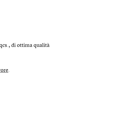
 qcs., di ottima qualità
rore
.