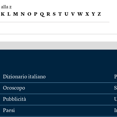
 alla z
K
L
M
N
O
P
Q
R
S
T
U
V
W
X
Y
Z
Dizionario italiano
P
Oroscopo
S
Pubblicità
U
Paesi
I