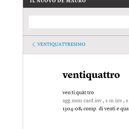
IL NUOVO DE MAURO
VENTIQUATTRESIMO
ventiquattro
ven
|
ti
|
quàt
|
tro
agg.num.card.inv., s.m.inv., s.
1304-08; comp. di venti e qua