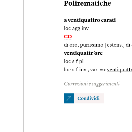
Polirematiche
a ventiquattro carati
loc.agg.inv.
CO
di oro, purissimo | estens., di
ventiquattr’ore
loc.s.f.pl.
loc.s.f.inv., var. =>
ventiquatt
Correzioni e suggerimenti
Condividi