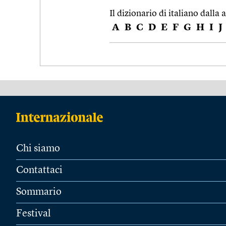
Il dizionario di italiano dalla a
A
B
C
D
E
F
G
H
I
J
Chi siamo
Contattaci
Sommario
Festival