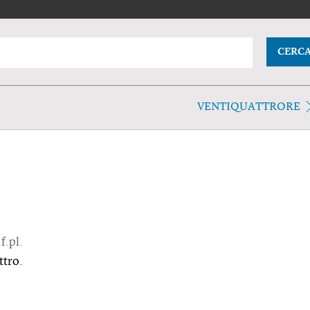
CERC
VENTIQUATTRORE
f.pl.
ttro.