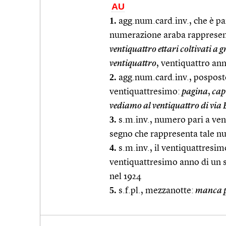
AU
1.
agg.num.card.inv., che è par
numerazione araba rappresent
ventiquattro ettari coltivati a 
ventiquattro
, ventiquattro ann
2.
agg.num.card.inv., posposto
ventiquattresimo:
pagina
,
capi
vediamo al ventiquattro di via
3.
s.m.inv., numero pari a vent
segno che rappresenta tale n
4.
s.m.inv., il ventiquattresi
ventiquattresimo anno di un 
nel 1924
5.
s.f.pl., mezzanotte:
manca po