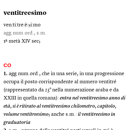
ventitreesimo
ven
|
ti
|
tre
|
è
|
ṣi
|
mo
agg.num.ord., s.m.
1ª metà XIV sec;
CO
1.
agg.num.ord., che in una serie, in una progressione
occupa il posto corrispondente al numero ventitré
(rappresentato da 23° nella numerazione araba e da
XXIII in quella romana):
entra nel ventitreesimo anno di
età
,
si è ritirato al ventitreesimo chilometro
,
capitolo
,
volume ventitreesimo
; anche s.m.:
il ventitreesimo in
graduatoria