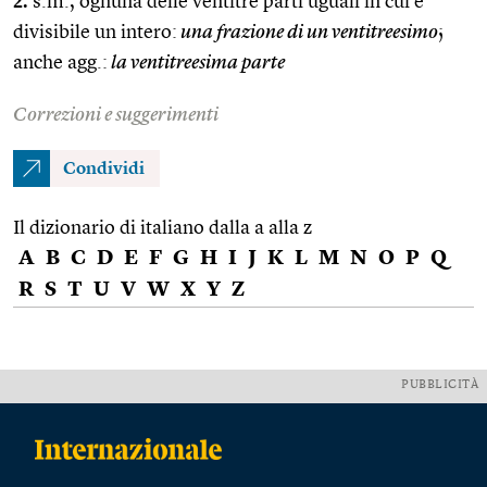
2.
s.m., ognuna delle ventitré parti uguali in cui è
divisibile un intero:
una frazione di un ventitreesimo
;
anche agg.:
la ventitreesima parte
Correzioni e suggerimenti
Condividi
Il dizionario di italiano dalla a alla z
A
B
C
D
E
F
G
H
I
J
K
L
M
N
O
P
Q
R
S
T
U
V
W
X
Y
Z
PUBBLICITÀ