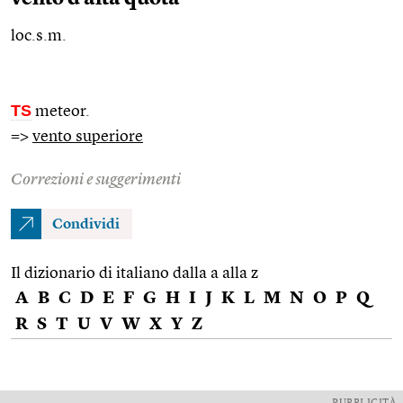
loc.s.m.
TS
meteor.
=>
vento superiore
Correzioni e suggerimenti
Condividi
Il dizionario di italiano dalla a alla z
A
B
C
D
E
F
G
H
I
J
K
L
M
N
O
P
Q
R
S
T
U
V
W
X
Y
Z