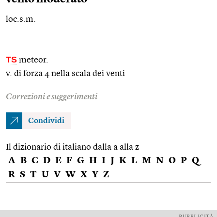
loc.s.m.
TS
meteor.
v. di forza 4 nella scala dei venti
Correzioni e suggerimenti
Condividi
Il dizionario di italiano dalla a alla z
A
B
C
D
E
F
G
H
I
J
K
L
M
N
O
P
Q
R
S
T
U
V
W
X
Y
Z