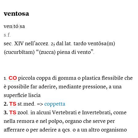
ventosa
ven
|
tó
|
sa
s.f.
sec. XIV nell'accez. 2; dal lat. tardo ventōsa(m)
(cucurbĭtam) “(zucca) piena di vento”.
CO
1.
piccola coppa di gomma o plastica flessibile che
è possibile far aderire, mediante pressione, a una
superficie liscia
2.
TS
st.med. =>
coppetta
3.
TS
zool. in alcuni Vertebrati e Invertebrati, come
nella remora e nel polpo, organo che serve per
afferrare o per aderire a qcs. o a un altro organismo