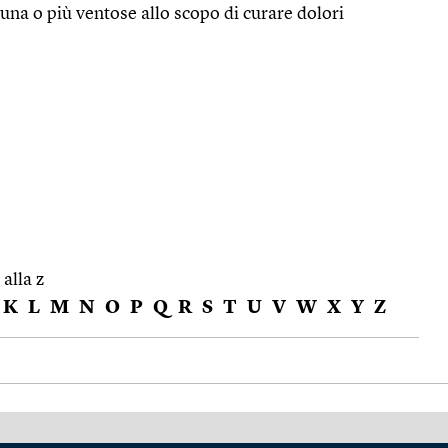
 una o più ventose allo scopo di curare dolori
 alla z
K
L
M
N
O
P
Q
R
S
T
U
V
W
X
Y
Z