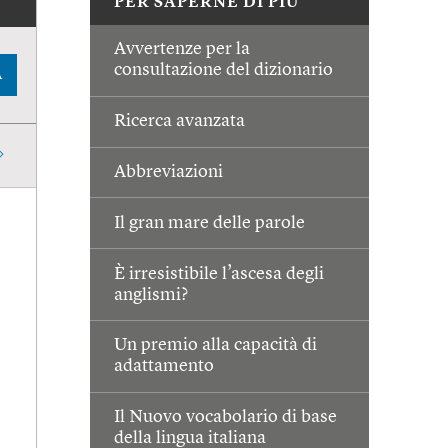
PER SAPERNE DI PIÙ
Avvertenze per la
consultazione del dizionario
A
Ricerca avanzata
Abbreviazioni
Il gran mare delle parole
È irresistibile l’ascesa degli
anglismi?
Un premio alla capacità di
adattamento
Il Nuovo vocabolario di base
della lingua italiana