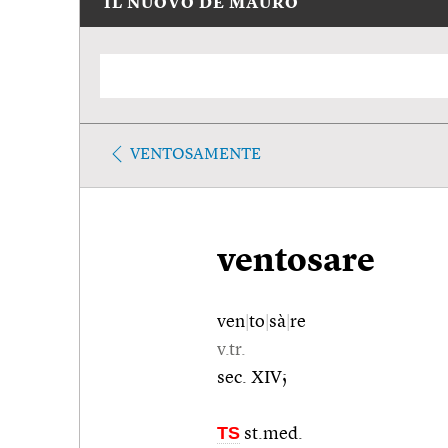
IL NUOVO DE MAURO
VENTOSAMENTE
ventosare
ven
|
to
|
sà
|
re
v.tr.
sec. XIV;
TS
st.med.