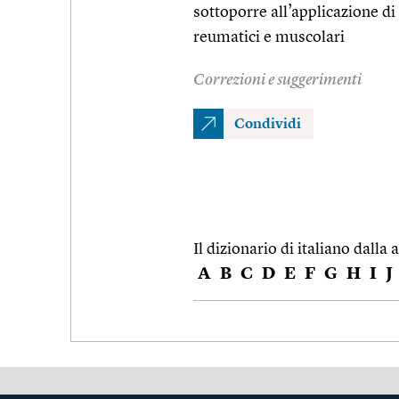
sottoporre all’applicazione di
reumatici e muscolari
Correzioni e suggerimenti
Condividi
Il dizionario di italiano dalla a
A
B
C
D
E
F
G
H
I
J