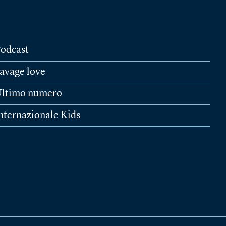
odcast
avage love
ltimo numero
nternazionale Kids