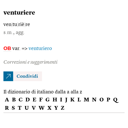
venturiere
ven
|
tu
|
riè
|
re
s.m., agg.
OB
var. =>
venturiero
Correzioni e suggerimenti
Condividi
Il dizionario di italiano dalla a alla z
A
B
C
D
E
F
G
H
I
J
K
L
M
N
O
P
Q
R
S
T
U
V
W
X
Y
Z